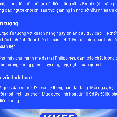
 mắt, chúng tôi luôn nỗ lực cải tiến, nâng cấp về mọi mặt nhằm
g đảo người chơi chỉ sau thời gian ngắn nhờ sở hữu nhiều ưu đ
ấn tượng
5
tạo ấn tượng với khách hàng ngay từ lần đầu truy cập. Hệ t
bảo hình ảnh được hiển thị sắc nét. Trên màn hình, các tính nă
uận tiện.
hống máy chủ mạnh mẽ đặt tại Philippines, đảm bảo chất lượng đ
 tận hưởng không gian chuyên nghiệp, đạt chuẩn quốc tế.
 vốn linh hoạt
i quốc dân năm 2025 với hệ thống bàn đa dạng. Mỗi ngày, hệ t
gười thoải mái lựa chọn. Mức cược linh hoạt từ 10K đến 500K, p
tiền khủng.