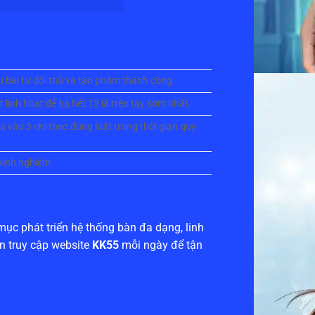
u bài từ đối thủ và tạo phỏm thành công.
 linh hoạt để hạ hết 13 lá trên tay sớm nhất.
ia vào 3 chi theo đúng luật trong thời gian quy
kinh nghiệm.
mục phát triển hệ thống bàn đa dạng, linh
n truy cập website
KK55
mỗi ngày để tận