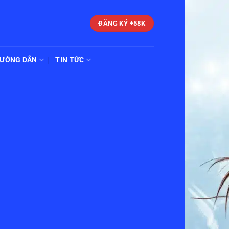
ĐĂNG KÝ +58K
ƯỚNG DẪN
TIN TỨC