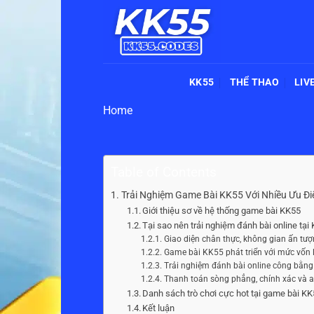
Bỏ
qua
nội
dung
KK55
THỂ THAO
LIV
Home
Table of Contents
Trải Nghiệm Game Bài KK55 Với Nhiều Ưu Đ
Giới thiệu sơ về hệ thống game bài KK55
Tại sao nên trải nghiệm đánh bài online tại
Giao diện chân thực, không gian ấn tư
Game bài KK55 phát triển với mức vốn 
Trải nghiệm đánh bài online công bằng 
Thanh toán sòng phẳng, chính xác và a
Danh sách trò chơi cực hot tại game bài K
Kết luận