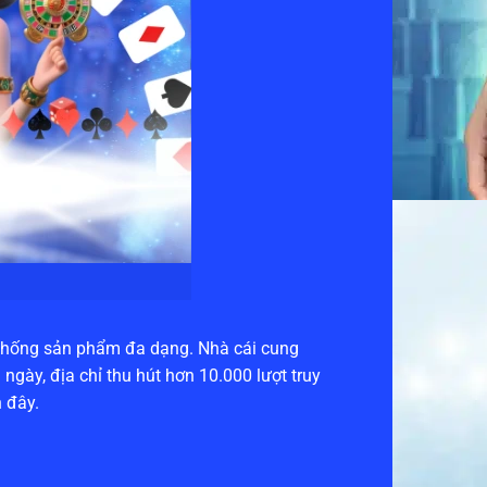
ệ thống sản phẩm đa dạng. Nhà cái cung
ngày, địa chỉ thu hút hơn 10.000 lượt truy
 đây.