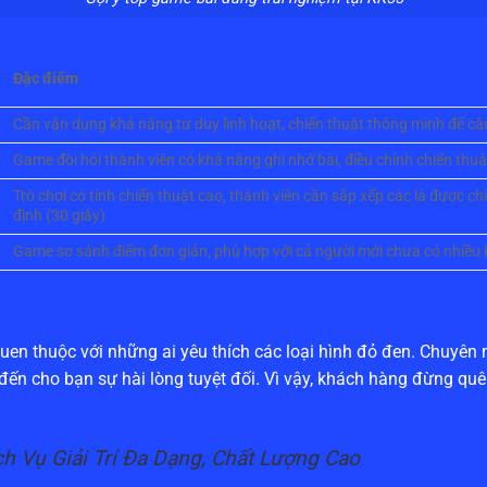
Đặc điểm
Cần vận dụng khả năng tư duy linh hoạt, chiến thuật thông minh để câ
Game đòi hỏi thành viên có khả năng ghi nhớ bài, điều chỉnh chiến thuật
Trò chơi có tính chiến thuật cao, thành viên cần sắp xếp các lá được ch
định (30 giây)
Game so sánh điểm đơn giản, phù hợp với cả người mới chưa có nhiều 
quen thuộc với những ai yêu thích các loại hình đỏ đen. Chuyên 
ến cho bạn sự hài lòng tuyệt đối. Vì vậy, khách hàng đừng quê
h Vụ Giải Trí Đa Dạng, Chất Lượng Cao