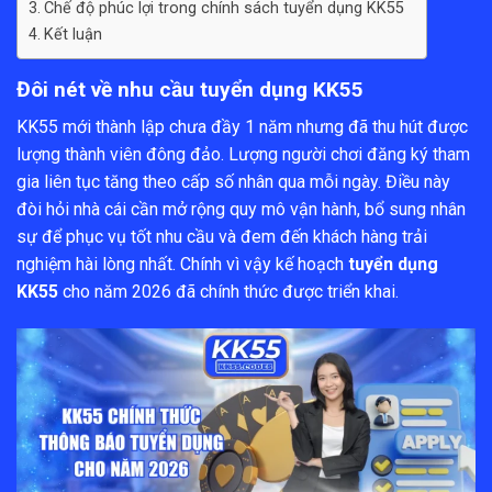
Chế độ phúc lợi trong chính sách tuyển dụng KK55
Kết luận
Đôi nét về nhu cầu tuyển dụng KK55
KK55 mới thành lập chưa đầy 1 năm nhưng đã thu hút được
lượng thành viên đông đảo. Lượng người chơi đăng ký tham
gia liên tục tăng theo cấp số nhân qua mỗi ngày. Điều này
đòi hỏi nhà cái cần mở rộng quy mô vận hành, bổ sung nhân
sự để phục vụ tốt nhu cầu và đem đến khách hàng trải
nghiệm hài lòng nhất. Chính vì vậy kế hoạch
tuyển dụng
KK55
cho năm 2026 đã chính thức được triển khai.