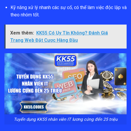
Kỹ năng xử lý nhanh các sự cố, có thể làm việc độc lập và
theo nhóm tốt.
Xem thêm:
KK55 Có Uy Tín Không? Đánh Giá
Trang Web Đặt Cược Hàng Đầu
Tuyển dụng KK55 nhân viên IT lương cứng đến 25 triệu