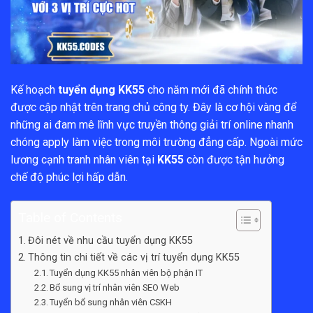
Kế hoạch
tuyển dụng KK55
cho năm mới đã chính thức
được cập nhật trên trang chủ công ty. Đây là cơ hội vàng để
những ai đam mê lĩnh vực truyền thông giải trí online nhanh
chóng apply làm việc trong môi trường đẳng cấp. Ngoài mức
lương cạnh tranh nhân viên tại
KK55
còn được tận hưởng
chế độ phúc lợi hấp dẫn.
Table of Contents
Đôi nét về nhu cầu tuyển dụng KK55
Thông tin chi tiết về các vị trí tuyển dụng KK55
Tuyển dụng KK55 nhân viên bộ phận IT
Bổ sung vị trí nhân viên SEO Web
Tuyển bổ sung nhân viên CSKH