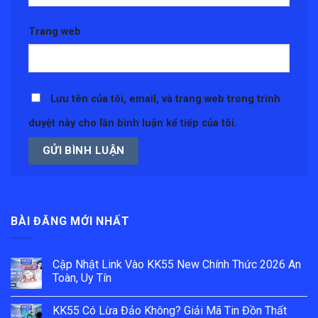
Trang web
Lưu tên của tôi, email, và trang web trong trình
duyệt này cho lần bình luận kế tiếp của tôi.
BÀI ĐĂNG MỚI NHẤT
Cập Nhật Link Vào KK55 New Chính Thức 2026 An
Toàn, Uy Tín
Không
có
KK55 Có Lừa Đảo Không? Giải Mã Tin Đồn Thất
bình