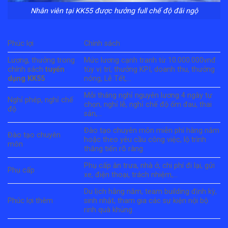
Nhân viên tại KK55 được hưởng full chế độ đãi ngộ
Phúc lợi
Chính sách
Lương, thưởng trong
Mức lương cạnh tranh từ 10.000.000vnđ
chính sách
tuyển
tùy vị trí, thưởng KPI, doanh thu, thưởng
dụng KK55
nóng, Lễ Tết,…
Mỗi tháng nghỉ nguyên lương 4 ngày tự
Nghỉ phép, nghỉ chế
chọn, nghỉ lễ, nghỉ chế độ ốm đau, thai
độ
sản,…
Đào tạo chuyên môn miễn phí hàng năm
Đào tạo chuyên
hoặc theo yêu cầu công việc, lộ trình
môn
thăng tiến rõ ràng
Phụ cấp ăn trưa, nhà ở, chi phí đi lại, gửi
Phụ cấp
xe, điện thoại, trách nhiệm,…
Du lịch hằng năm, team building định kỳ,
Phúc lợi thêm
sinh nhật, tham gia các sự kiện nội bộ
rinh quà khủng