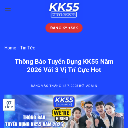
Bỏ
qua
nội
dung
ĐĂNG KÝ +58K
Home
-
Tin Tức
Thông Báo Tuyển Dụng KK55 Năm
2026 Với 3 Vị Trí Cực Hot
ĐĂNG VÀO
THÁNG 12 7, 2025
BỞI
ADMIN
07
Th12