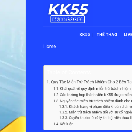
Bỏ
qua
nội
dung
KK55
THỂ THAO
LIV
Home
Table of Contents
Quy Tắc Miễn Trừ Trách Nhiệm Cho 2 Bên Tạ
Khái quát về quy định miễn trừ trách nhiệm
Các trường hợp thành viên KK55 được miễn 
Nguyên tắc miễn trừ trách nhiệm dành cho 
Khách hàng vi phạm điều khoản dịch 
Miễn trừ trách nhiệm đối với sự cố ngoà
Quyền khước từ xử lý khi hội viên thua 
Kết luận