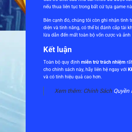
nếu thua liên tục trong bất cứ tựa game 
Bên cạnh đó, chúng tôi còn ghi nhận tình 
diện và tính năng, có thể bị đánh cắp tài
lừa dẫn đến mất toàn bộ vốn cược và ảnh 
Kết luận
Toàn bộ quy định
miễn trừ trách nhiệm
rất
cho chính sách này, hãy liên hệ ngay với
K
và có tính hiệu quả cao hơn.
Xem thêm: Chính Sách
Quyền 