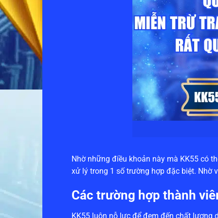
Nhờ những điều khoản này mà KK55 có thể 
xử lý trong 1 số trường hợp đặc biệt. Nhờ 
Các trường hợp thành viê
KK55 luôn nỗ lực để đem đến chất lượng dị