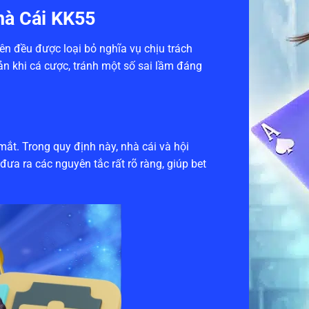
hà Cái KK55
iên đều được loại bỏ nghĩa vụ chịu trách
n khi cá cược, tránh một số sai lầm đáng
mắt. Trong quy định này, nhà cái và hội
đưa ra các nguyên tắc rất rõ ràng, giúp bet