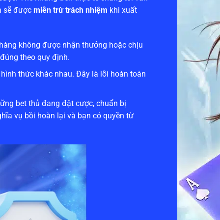
ạn sẽ được
miễn trừ trách nhiệm
khi xuất
ách hàng không được nhận thưởng hoặc chịu
 đúng theo quy định.
 hình thức khác nhau. Đây là lỗi hoàn toàn
hững bet thủ đang đặt cược, chuẩn bị
hĩa vụ bồi hoàn lại và bạn có quyền từ