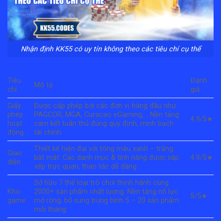
Nhận định KK55 có uy tín không theo các tiêu chí cụ thể
Tiêu
Đánh
Mô tả
chí
giá
Giấy
Được cấp phép bởi các đơn vị hàng đầu như:
phép
PAGCOR, MGA, Curacao eGaming,… Nền tảng
4.9/5★
hoạt
cam kết tuân thủ đúng quy định, minh bạch
động
tài chính.
Thiết kế hiện đại với tông màu xanh – trắng
Giao
bắt mắt. Các danh mục & tính năng được sắp
4.9/5★
diện
xếp trực quan, thao tác dễ dàng.
Sở hữu 7 thể loại trò chơi thịnh hành cùng
Kho
2000+ sản phẩm chất lượng. Nền tảng nỗ lực
5/5★
game
mở rộng, bổ sung trung bình 5 – 20 sản phẩm
mỗi tháng.