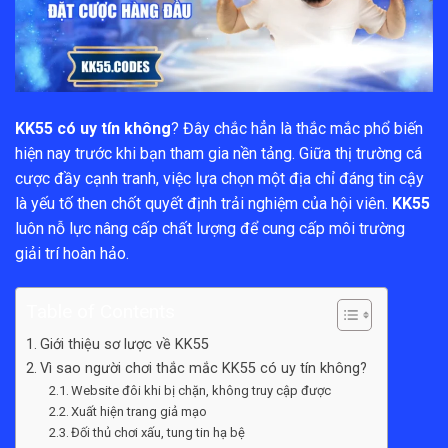
KK55 có uy tín không
? Đây chắc hẳn là thắc mắc phổ biến
hiện nay trước khi bạn tham gia nền tảng. Giữa thị trường cá
cược đầy cạnh tranh, việc lựa chọn một địa chỉ đáng tin cậy
là yếu tố then chốt quyết định trải nghiệm của hội viên.
KK55
luôn nỗ lực nâng cấp chất lượng để cung cấp môi trường
giải trí hoàn hảo.
Table of Contents
Giới thiệu sơ lược về KK55
Vì sao người chơi thắc mắc KK55 có uy tín không?
Website đôi khi bị chặn, không truy cập được
Xuất hiện trang giả mạo
Đối thủ chơi xấu, tung tin hạ bệ