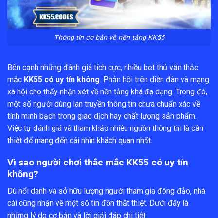
Thông tin cơ bản về nền tảng KK55
Bên cạnh những đánh giá tích cực, nhiều bet thủ vẫn thắc
mắc
KK55 có uy tín không
. Phản hồi trên diễn đàn và mạng
xã hội cho thấy nhận xét về nền tảng khá đa dạng. Trong đó,
một số người dùng lan truyền thông tin chưa chuẩn xác về
tính minh bạch trong giao dịch hay chất lượng sản phẩm.
Việc tự đánh giá và tham khảo nhiều nguồn thông tin là cần
thiết để mang đến cái nhìn khách quan nhất.
Vì sao người chơi thắc mắc KK55 có uy tín
không?
Dù nổi danh và sở hữu lượng người tham gia đông đảo, nhà
cái cũng nhận về một số tin đồn thất thiệt. Dưới đây là
những lý do cơ bản và lời giải đáp chi tiết.