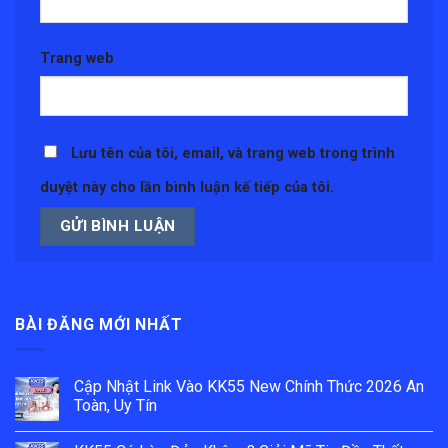
Trang web
Lưu tên của tôi, email, và trang web trong trình
duyệt này cho lần bình luận kế tiếp của tôi.
BÀI ĐĂNG MỚI NHẤT
Cập Nhật Link Vào KK55 New Chính Thức 2026 An
Toàn, Uy Tín
Không
có