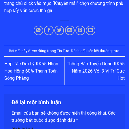
trang chủ click vào mục “Khuyến mãi” chọn chương trình phù
hợp lấy vốn cược thả ga.
Bài viết này được đăng trong
Tin Tức
. Đánh dấu
liên kết thường trực
.
Hợp Tác Đại Lý KK55 Nhận
Thông Báo Tuyển Dụng KK55
Hoa Hồng 60% Thanh Toán
Năm 2026 Với 3 Vị Trí Cực
Sòng Phẳng
Hot
Để lại một bình luận
Email của bạn sẽ không được hiển thị công khai.
Các
trường bắt buộc được đánh dấu
*