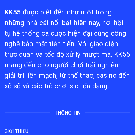
KK55
được biết đến như một trong
những nhà cái nổi bật hiện nay, nơi hội
tụ hệ thống cá cược hiện đại cùng công
nghệ bảo mật tiên tiến. Với giao diện
trực quan và tốc độ xử lý mượt mà, KK55
mang đến cho người chơi trải nghiệm
giải trí liền mạch, từ thể thao, casino đến
xổ số và các trò chơi slot đa dạng.
THÔNG TIN
GIỚI THIỆU