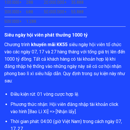
100.000+
288
20.000.000+
35.888
300.000+
688
50.000.000+
55.888
500.000+
1.288
Siêu ngày hội viên phát thưởng 1000 tỷ
Chương trình
khuyến mãi KK55
siêu ngày hội viên tổ chức
vào các ngày 07, 17 và 27 hàng tháng với tổng giá trị lên đến
1000 tỷ đồng. Tất cả khách hàng có tài khoản hợp lệ khi
đăng nhập hệ thống vào những ngày này sẽ có cơ hội nhận
phong bao lì xì siêu hấp dẫn. Quy định trong sự kiện này như
sau:
Điều kiện rút: 01 vòng cược hợp lệ.
Phương thức nhận: Hội viên đăng nhập tài khoản click
vào hình [Bao Lì Xì] => [Nhận lấy].
Thời gian phát: 04:00 (giờ Việt Nam) trong cách ngày 07,
17, 27.