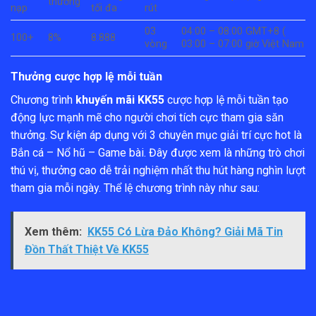
thưởng
nạp
tối đa
rút
03
04:00 – 08:00 GMT+8 (
100+
8%
8.888
vòng
03:00 – 07:00 giờ Việt Nam
Thưởng cược hợp lệ mỗi tuần
Chương trình
khuyến mãi KK55
cược hợp lệ mỗi tuần tạo
động lực mạnh mẽ cho người chơi tích cực tham gia săn
thưởng. Sự kiện áp dụng với 3 chuyên mục giải trí cực hot là
Bắn cá – Nổ hũ – Game bài. Đây được xem là những trò chơi
thú vị, thưởng cao dễ trải nghiệm nhất thu hút hàng nghìn lượt
tham gia mỗi ngày. Thể lệ chương trình này như sau:
Xem thêm:
KK55 Có Lừa Đảo Không? Giải Mã Tin
Đồn Thất Thiệt Về KK55