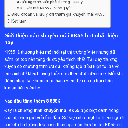
Siêu ngày hội viên phát thưởng 1000 tỷ
Khuyến mãi KK55 VIP độc quyền
Điều khoản và lưu ý khi tham gia khuyến mãi KK55
Kết luận
Giới thiệu các khuyến mãi KK55 hot nhất hiện
nay
KK55 là thương hiệu mới nổi tại thị trường Việt nhưng đã
sớm lọt top nền tảng được yêu thích nhất. Tại đây thường
xuyên có chương trình ưu đãi khủng tạo điều kiện tối đa về
tài chính để khách hàng thỏa sức theo đuổi đam mê. Mỗi khi
đăng nhập tài khoản mọi thành viên đều có cơ hội nhận
khoản tiền siêu hời.
Nạp đầu tặng thêm 8.888K
Đây là chương trình
khuyến mãi KK55
đặc biệt dành riêng
cho hội viên gửi vốn lần đầu. Sự kiện như một lời tri ân người
chơi đã tin tưởng lựa chọn tham gia săn thưởng tại KK55 dù