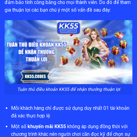
đảm bảo tính công bằng cho mọi thành viên. Do đó để tham
gia thuận lợi các bạn chú ý một số vấn đề sau đây:
Tuân thủ điều khoản KK55 để nhận thưởng thuận lợi
Mỗi khách hàng chỉ được sử dụng duy nhất 01 tài khoản
đã xác thực hợp lệ.
Một số
khuyến mãi KK55
không áp dụng đồng thời với
chương trình khác nên người chơi cần đọc kỹ để chọn sự